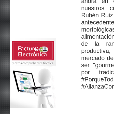
ahora en
nuestros c
Rubén Ruiz 
anteceden
morfológicas
alimentació
de la ran
productiva
mercado de
ser "gourme
por tradi
#PorqueTo
#AlianzaCon