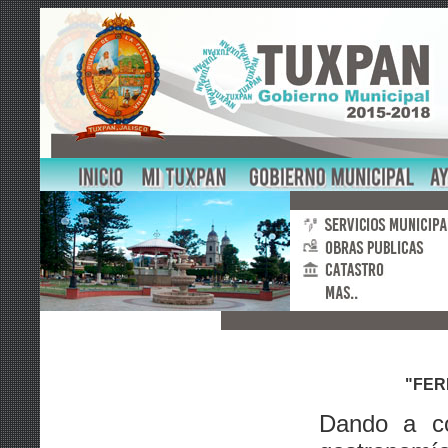
"FER
Dando a co