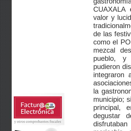
gastronomí
CUAXALA e
valor y luc
tradicional
de las festi
como el P
mezcal des
pueblo, y 
pudieron dis
integraron 
asociacione
la gastrono
municipio; s
principal, 
degustar de
disfrutab