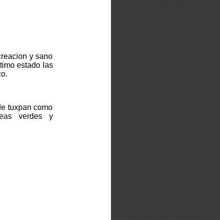
creacion y sano
timo estado las
o.
 de tuxpan como
reas verdes y