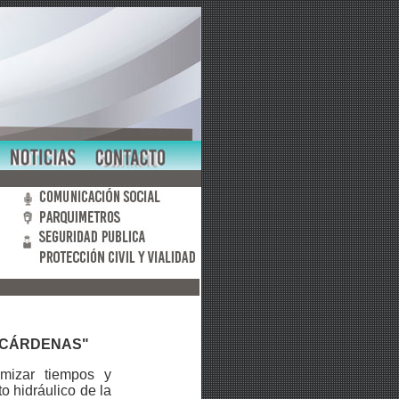
 CÁRDENAS"
imizar tiempos y
o hidráulico de la