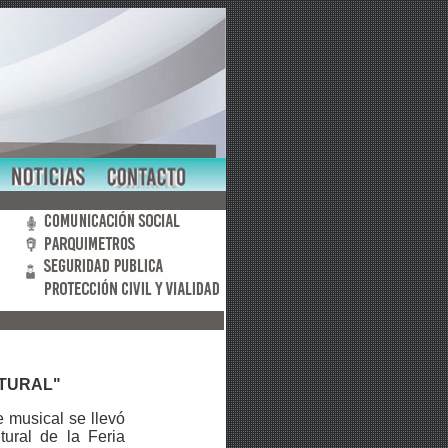
LTURAL"
 musical se llevó
tural de la Feria